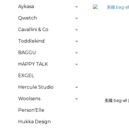
Aykasa
Qwetch
Cavallini & Co
Toddlekind
BAGGU
HAPPY TALK
EXGEL
Hercule Studio
Woolsens
美國 bag-a
Person’Elle
Hukka Design