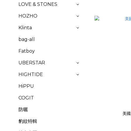
LOVE & STONES
HOZHO
Klinta
bag-all
Fatboy
UBERSTAR
HIGHTIDE
HiPPU
COGIT
防曬
美國 
豹紋特輯