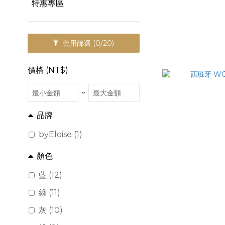
特惠專區
套用篩選
(0/20)
價格 (NT$)
~
品牌
byEloise (1)
顏色
藍 (12)
綠 (11)
灰 (10)