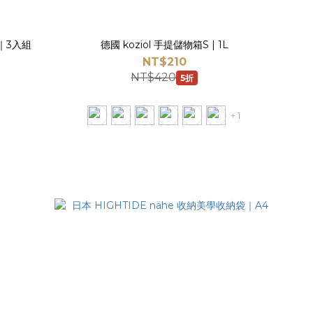
包｜3入組
德國 koziol 手提儲物箱S | 1L
NT$210
NT$420
5折
+ 1