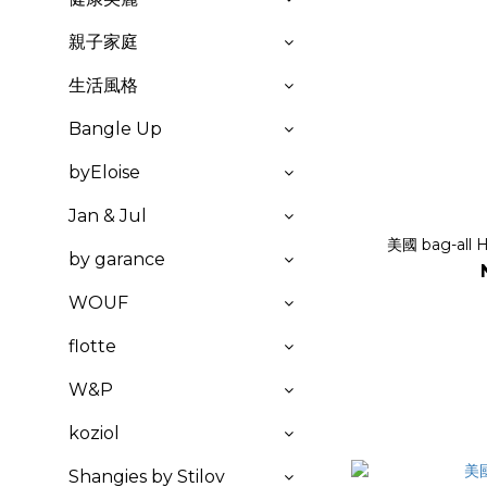
親子家庭
生活風格
Bangle Up
byEloise
Jan & Jul
美國 bag-all
by garance
WOUF
flotte
W&P
koziol
Shangies by Stilov