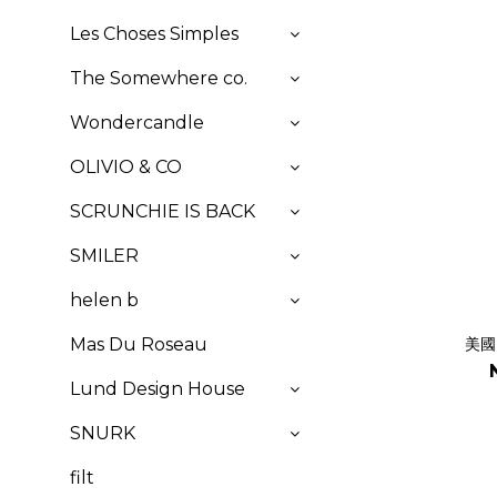
Les Choses Simples
The Somewhere co.
Wondercandle
OLIVIO & CO
SCRUNCHIE IS BACK
SMILER
helen b
美國 
Mas Du Roseau
Lund Design House
SNURK
filt