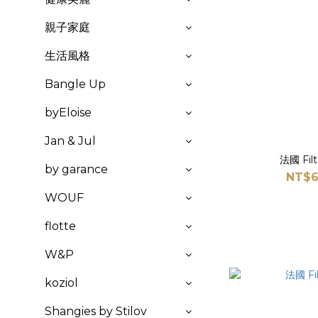
親子家庭
生活風格
Bangle Up
byEloise
Jan & Jul
法國 Fi
by garance
NT$6
WOUF
flotte
W&P
koziol
Shangies by Stilov