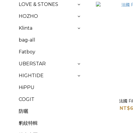
LOVE & STONES
HOZHO
Klinta
bag-all
Fatboy
UBERSTAR
HIGHTIDE
HiPPU
COGIT
法國 F
NT$6
防曬
豹紋特輯