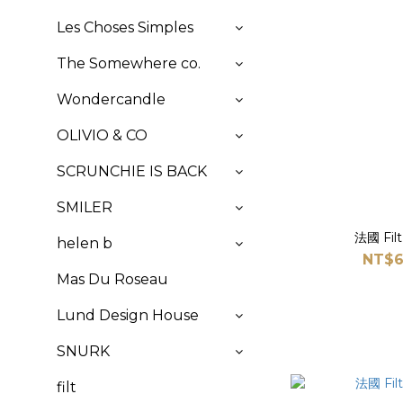
Les Choses Simples
The Somewhere co.
Wondercandle
OLIVIO & CO
SCRUNCHIE IS BACK
SMILER
法國 Fi
helen b
NT$6
Mas Du Roseau
Lund Design House
SNURK
filt