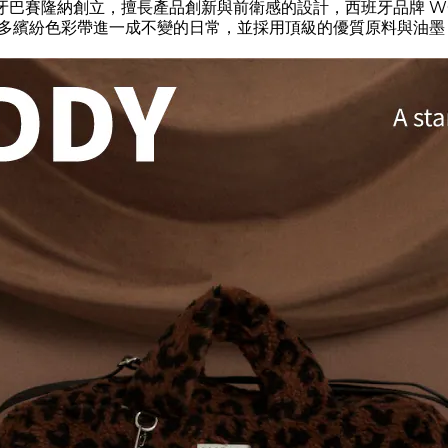
 於2008年在西班牙巴賽隆納創立，擅長產品創新與前衛感的設計，西班牙
多繽紛色彩帶進一成不變的日常，並採用頂級的優質原料與油墨