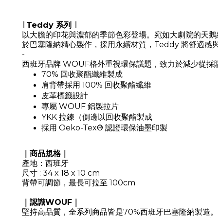
∣
Teddy 系列
∣
以大膽的印花與濃郁的季節色彩登場。
宛如大劇院的天鵝
於巴塞隆納精心製作，採用永續材質，Teddy 將舒適
-
西班牙品牌 WOUF格外重視環保議題，致力於減少從採
70% 回收聚酯纖維製成
肩背帶採用 100% 回收聚酯纖維
皮革標籤設計
專屬 WOUF 鋁製拉片
YKK 拉鍊（側邊以回收聚酯製成
採用 Oeko-Tex® 認證環保油墨印製
｜商品規格｜
產地：西班牙
尺寸 : 34 x 18 x 10 cm
背帶可調節，最長可拉至 100cm
｜認識WOUF｜
堅持高品質，全系列商品皆是70%西班牙巴塞隆納製造。