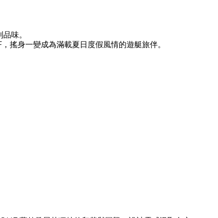
到品味。
F，搖身一變成為滿載夏日度假風情的遊艇旅伴。