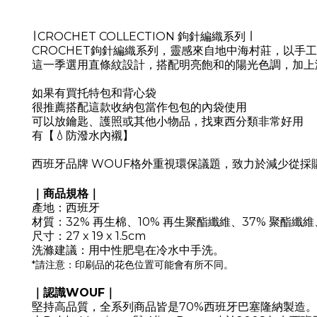
∣ CROCHET COLLECTION 鉤針編織系列 ∣
CROCHET鉤針編織系列，靈感來自地中海村莊，以手
這一季選用直條紋設計，搭配明亮飽和的陽光色調，加上
如果有買托特包和背心袋
很推薦搭配這款收納包當作包包的內袋使用
可以放鑰匙、護照或其他小物品，找東西分類非常好用
有【💧防潑水內襯】
西班牙品牌 WOUF格外重視環保議題，致力於減少從採
｜商品規格｜
產地：西班牙
材質：32% 再生棉、10% 再生聚酯纖維、37% 聚酯纖維
尺寸：27 x 19 x 1.5cm
洗滌建議：用中性肥皂在冷水中手洗。
*請注意：印刷品的花色位置可能會有所不同。
｜認識WOUF｜
堅持高品質，全系列商品皆是70%西班牙巴塞隆納製造。