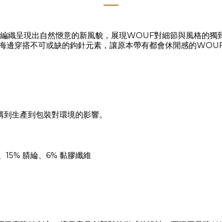
工編織呈現出自然愜意的新風貌，展現WOUF對細節與風格的獨
海邊穿搭不可或缺的鉤針元素，讓原本帶有都會休閒感的WOU
購到生產到包裝對環境的影響。
、15% 腈綸、6% 黏膠纖維