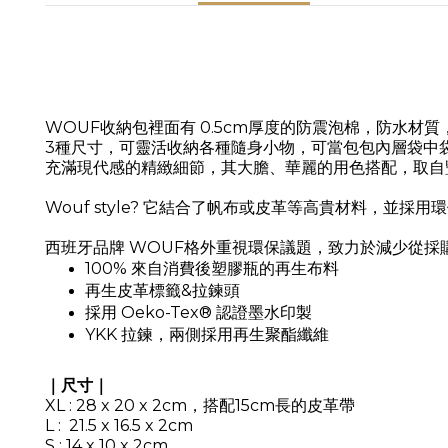
WOUF
收納包裡面有 0.5cm厚度的防震泡棉，
防水材質
3種尺寸，可靈活收納各種隨身小物，可當包包內層袋中
充滿現代感的精緻細節，其大膽、華麗的用色搭配，取自
Wouf style? 它結合了帆布或皮革等高貴材料，並採
西班牙品牌 WOUF格外重視環保議題，致力於減少從採
100% 來自消費後塑膠瓶的再生布料
再生皮革標籤&拉鍊頭
採用 Oeko-Tex® 認證墨水印製
YKK 拉鍊，兩側採用再生聚酯纖維
｜尺寸｜
XL : 28 x 20 x 2cm，搭配15cm長的皮革帶
L :
21.5 x 16.5 x 2cm
S : 14 x 10 x 2cm