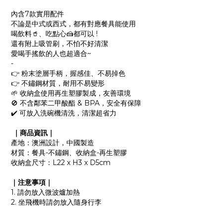
內含7款實用配件
不論是中式或西式，都有對應餐具能使用
喝飲料🥤、吃點心🍰都可以 !
還有附上吸管刷，不怕不好清潔
愛喝手搖飲的人也超適合~
-
👉 粉末塗層手柄，握感佳、不易掉色
👉 不鏽鋼材質，耐用不易變形
🌱 收納盒使用再生塑膠製成，友善環境
🚫 不含鄰苯二甲酸酯 & BPA，安全有保障
✔️ 可放入洗碗機清洗，清潔超省力
｜商品資訊｜
產地：澳洲設計，中國製造
材質：餐具-不鏽鋼、收納盒-再生塑膠
收納盒尺寸：L22 x H3 x D5cm
｜注意事項｜
1. 請勿放入微波爐加熱
2. 坐飛機時請勿放入隨身行李