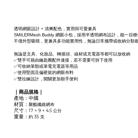
×
透明網眼設計
清爽配色，實用與可愛兼具
SMILERMesh Buddy
網眼小包，採用半透明網布設計，能一目瞭
不僅外型吸睛，更兼具多功能實用性，無論日常攜帶或收納分類
無論是文具、化妝品、轉接頭、線材或充電器等都可以放收納
✅雙手可藉由鑰匙圈配件連接，若不需要可拆下使用
✅可收納筆類或筆電充電器等用品
✅使用堅固且偏硬挺的網眼布料
✅雙拉鍊設計，開關更加順手便利
｜商品規格｜
產地：中
國
材質：
聚酯纖維網布
尺寸：
17 × 9 × 4.5 公分
重量：
約 35 克