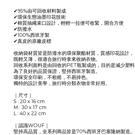
✔95%由可回收材料製成
✔環保生態油墨印花技術
✔棉質抽繩束口設計，輕輕一拉便可收緊，開合方便
✔防撥水
✔100%西班牙製
✔真皮的原廠皮標
收納袋材質皆是防潑水的環保聚酯材質，質感印花設計，
既輕又薄，很適合旅行時拿來收納衣物。
回收系列面料是由回收的PET瓶製成的，目的是減少塑
為了良好的品質保證，堅持西班牙製造。
環保安全印刷，不粗糙，不易掉色。
獨特的設計美學，旅行時分類衣物非常好用。
｜尺寸｜
S : 20 x 16 cm
M : 30 x 17 cm
L : 40 x 22 cm
｜認識WOUF｜
堅持高品質，全系列商品皆是70%西班牙巴塞隆納製造。