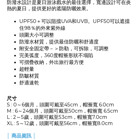
防潑水設計是夏日游泳戲水的最佳選擇，寬邊設計可在炎
熱的夏日，提供更好的遮陽防曬效果。
UPF50＋可以阻擋UVA和UVB。UPF50可以遮擋
住98％的外來紫外線
頭圍大小可調整
防潑水材質，提供最佳防曬和舒適度
附安全固定帶－＞防勒，可拆除，可調整
完美弧度，360度帽簷形狀不塌陷
可摺疊收納，外出旅行最方便
超輕量
防皺材質
舒適速乾
尺寸
S : 0～6個月，頭圍可戴至45cm，帽簷寬 6.0cm
M : 6～24個月，頭圍可戴至50cm，帽簷寬 6.5cm
L : 2～5歲，頭圍可戴至53cm，帽簷寬7.0cm
XL : 5～12歲，頭圍可戴至56cm，帽簷寬8.0cm
│ 商品資訊 │