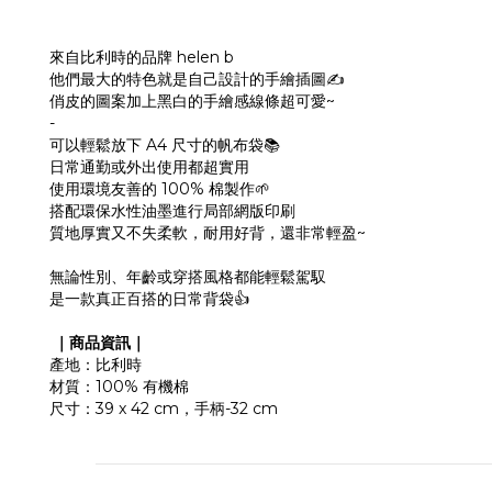
來自比利時的品牌 helen b
他們最大的特色就是自己設計的手繪插圖✍️
俏皮的圖案加上黑白的手繪感線條超可愛~
-
可以輕鬆放下 A4 尺寸的帆布袋📚
日常通勤或外出使用都超實用
使用環境友善的 100% 棉製作🌱
搭配環保水性油墨進行局部網版印刷
質地厚實又不失柔軟，耐用好背，還非常輕盈~
無論性別、年齡或穿搭風格都能輕鬆駕馭
是一款真正百搭的日常背袋👍
｜商品資訊｜
產地：比利時
材質：100% 有機棉
尺寸：39 x 42 cm，手柄-32 cm