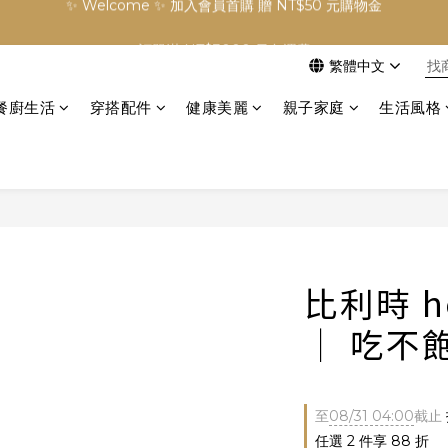
✨ Welcome ✨ 加入會員首購 贈 NT$50 元購物金
訂單滿 NT$3000 元免運費
繁體中文
✨ Welcome ✨ 加入會員首購 贈 NT$50 元購物金
餐廚生活
穿搭配件
健康美麗
親子家庭
生活風格
比利時 h
│ 吃不
至
08/31 04:00
截止
任選 2 件享 88 折