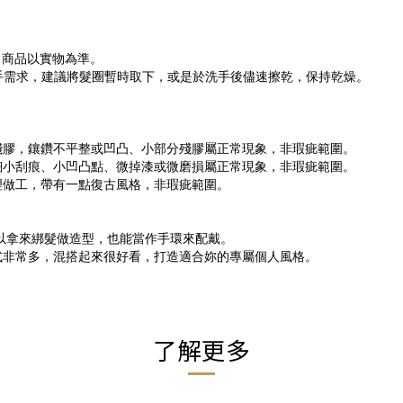
，商品以實物為準。
洗手需求，建議將髮圈暫時取下，或是於洗手後儘速擦乾，保持乾燥。
許殘膠，鑲鑽不平整或凹凸、小部分殘膠屬正常現象，非瑕疵範圍。
生細小刮痕、小凹凸點、微掉漆或微磨損屬正常現象，非瑕疵範圍。
處理做工，帶有一點復古風格，非瑕疵範圍。
力，可以拿來綁髮做造型，也能當作手環來配戴。
式非常多，混搭起來很好看，打造適合妳的專屬個人風格。
了解更多