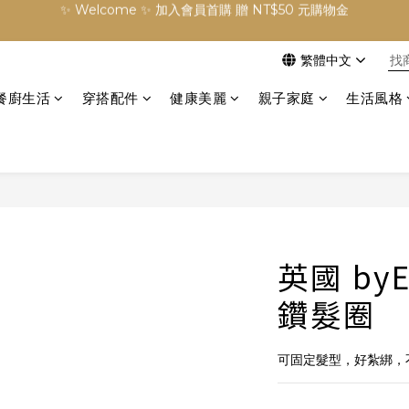
✨ Welcome ✨ 加入會員首購 贈 NT$50 元購物金
訂單滿 NT$3000 元免運費
繁體中文
✨ Welcome ✨ 加入會員首購 贈 NT$50 元購物金
餐廚生活
穿搭配件
健康美麗
親子家庭
生活風格
英國 byE
鑽髮圈
可固定髮型，好紮綁，