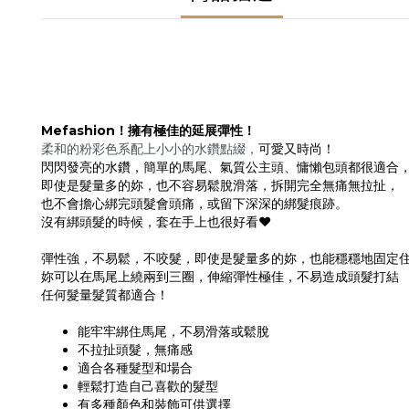
Mefashion！擁有極佳的延展彈性
！
可愛又時尚！
柔和的粉彩色系配上小小的水鑽點綴，
閃閃發亮的水鑽，簡單的馬尾、氣質公主頭、慵懶包頭都很適合
即使是髮量多的妳，也不容易鬆脫滑落，拆開完全無痛無拉扯，
也不會擔心綁完頭髮會頭痛，或留下深深的綁髮痕跡。
沒有綁頭髮的時候，套在手上也很好看❤
彈性強，不易鬆，不咬髮，即使是髮量多的妳，也能穩穩地固定
妳可以在馬尾上繞兩到三圈，伸縮彈性極佳，不易造成頭髮打結
任何髮量髮質都適合！
能牢牢綁住馬尾，不易滑落或鬆脫
不拉扯頭髮，無痛感
適合各種髮型和場合
輕鬆打造自己喜歡的髮型
有多種顏色和裝飾可供選擇