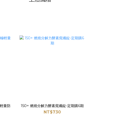
禦極輕量防
150+ 燃燒分解力酵素窕纖錠-定期購6期
NT$730