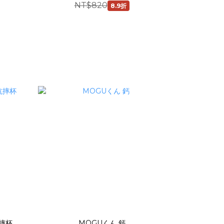
NT$820
8.9折
抗摔杯
MOGUくん 鈣