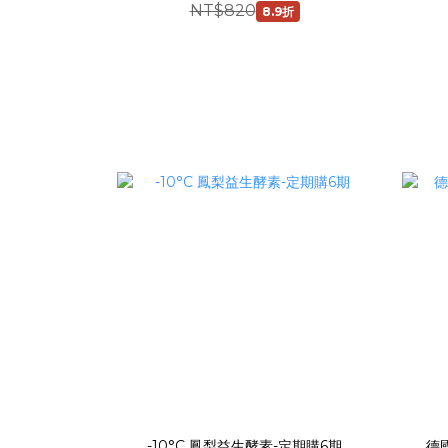
NT$820
8.9折
-10°C 鳳梨益生酵素-定期購6期
德國