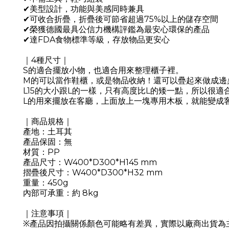
✔美型設計，功能與美感同時兼具
✔可收合折疊，折疊後可節省超過75%以上的儲存空間
✔榮獲德國最具公信力機構評鑑為最安心環保的產品
✔達FDA食物標準等級，存放物品更安心
｜4種尺寸｜
S的適合擺放小物，也適合用來整理櫃子裡。
M的可以當作鞋櫃，或是物品收納！還可以疊起來做成邊
L15的大小跟L的一樣，只有高度比L的矮一點，所以很適
L的用來擺放在客廳，上面放上一塊專用木板，就能變成
｜商品規格｜
產地：土耳其
產品保固：無
材質：PP
產品尺寸：W400*D300*H145 mm
摺疊後尺寸：W400*D300*H32 mm
重量：450g
內部可承重：約 8kg
｜注意事項｜
※產品因拍攝關係顏色可能略有差異，實際以廠商出貨為