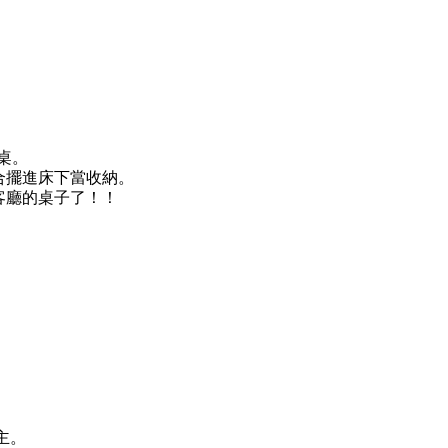
桌。
合擺進床下當收納。
客廳的桌子了！！
主。