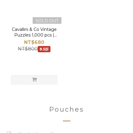
SOLD OUT
Cavallini & Co Vintage
Puzzles 1,000 pcs |
Botanic Garden
NT$680
NT$800
8.5折
Pouches