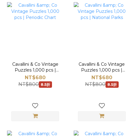
Cavallini & Co Vintage
Cavallini & Co Vintage
Puzzles 1,000 pcs |
Puzzles 1,000 pcs |
Periodic Chart
National Parks
NT$680
NT$680
NT$800
NT$800
8.5折
8.5折