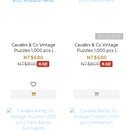
SOLD OUT
Cavallini & Co Vintage
Cavallini & Co Vintage
Puzzles 1,000 pcs |
Puzzles 1,000 pcs |
Audubon Birds
Wildflowers
NT$680
NT$680
NT$800
NT$800
8.5折
8.5折