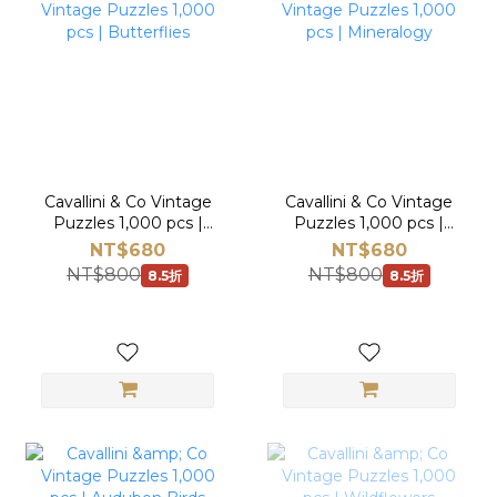
Cavallini & Co Vintage
Cavallini & Co Vintage
Puzzles 1,000 pcs |
Puzzles 1,000 pcs |
Butterflies
Mineralogy
NT$680
NT$680
NT$800
NT$800
8.5折
8.5折