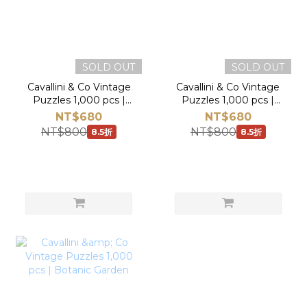
SOLD OUT
SOLD OUT
Cavallini & Co Vintage
Cavallini & Co Vintage
Puzzles 1,000 pcs |
Puzzles 1,000 pcs |
Cacti & Succulents
Herbarium
NT$680
NT$680
NT$800
NT$800
8.5折
8.5折