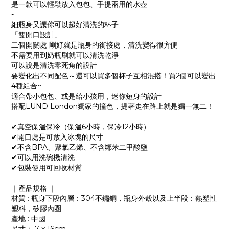
是一款可以輕鬆放入包包、手提兩用的水壺
-
細瓶身又讓你可以超好清洗的杯子
「雙開口設計」
二個開關處 剛好就是瓶身的銜接處，清洗變得很方便
不需要用到奶瓶刷就可以清洗乾淨
可以說是清洗零死角的設計
要變化出不同配色～還可以買多個杯子互相混搭！買2個可以變出
4種組合~
適合帶小包包、或是給小孩用，迷你短身的設計
搭配LUND London獨家的撞色，提著走在路上就是獨一無二！
-
✔真空保溫保冷（保溫6小時，保冷12小時）
✔開口處是可放入冰塊的尺寸
✔不含BPA、聚氯乙烯、不含鄰苯二甲酸鹽
✔可以用洗碗機清洗
✔包裝使用可回收材質
-
｜產品規格 ｜
材質 : 瓶身下段內層：304不鏽鋼，瓶身外殼以及上半段：熱塑性
塑料，矽膠內圈
產地 : 中國