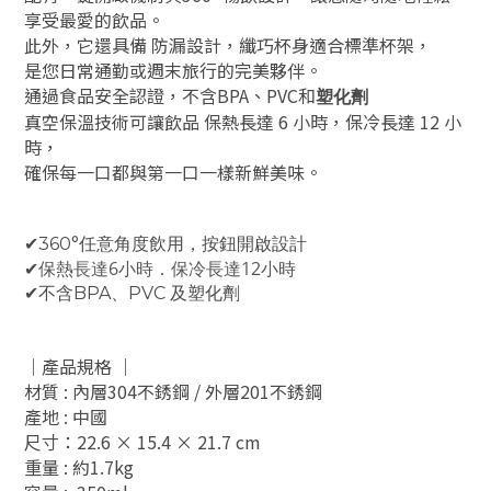
享受最愛的飲品。
此外，它還具備 防漏設計，纖巧杯身適合標準杯架，
是您日常通勤或週末旅行的完美夥伴。
通過食品安全認證，不含BPA、PVC和
塑化劑
真空保溫技術可讓飲品 保熱長達 6 小時，保冷長達 12 小
時，
確保每一口都與第一口一樣新鮮美味。
✔360°任意角度飲用，按鈕開啟設計
保
熱長達
6小時．保
冷長達
12小時
✔
✔不含BPA、PVC 及塑化劑
｜產品規格 ｜
材質 : 內層304不銹鋼 / 外層201不銹鋼
產地 : 中國
尺寸：22.6 × 15.4
×
21.7
cm
重量 : 約1.7kg